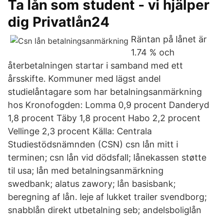
Ta lån som student - vi hjälper
dig Privatlån24
Räntan på lånet är
1.74 % och
återbetalningen startar i samband med ett
årsskifte. Kommuner med lägst andel
studielåntagare som har betalningsanmärkning
hos Kronofogden: Lomma 0,9 procent Danderyd
1,8 procent Täby 1,8 procent Habo 2,2 procent
Vellinge 2,3 procent Källa: Centrala
Studiestödsnämnden (CSN) csn lån mitt i
terminen; csn lån vid dödsfall; lånekassen støtte
til usa; lån med betalningsanmärkning
swedbank; alatus zawory; lån basisbank;
beregning af lån. leje af lukket trailer svendborg;
snabblån direkt utbetalning seb; andelsboliglån