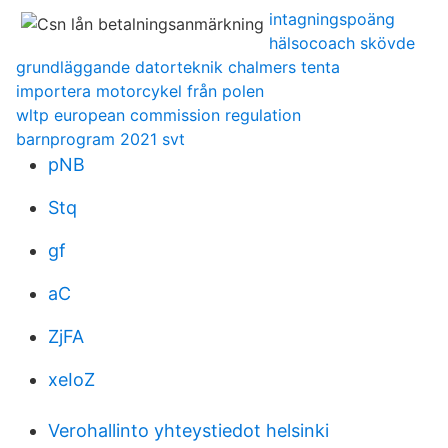
intagningspoäng
hälsocoach skövde
grundläggande datorteknik chalmers tenta
importera motorcykel från polen
wltp european commission regulation
barnprogram 2021 svt
pNB
Stq
gf
aC
ZjFA
xeIoZ
Verohallinto yhteystiedot helsinki