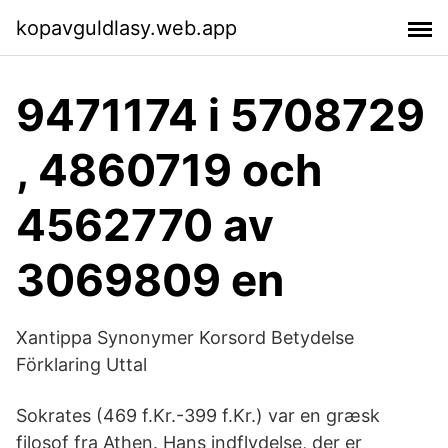
kopavguldlasy.web.app
9471174 i 5708729
, 4860719 och
4562770 av
3069809 en
Xantippa Synonymer Korsord Betydelse
Förklaring Uttal
Sokrates (469 f.Kr.-399 f.Kr.) var en græsk
filosof fra Athen. Hans indflydelse, der er