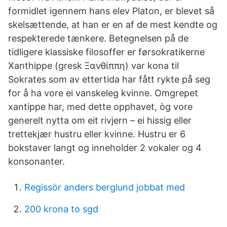
formidlet igennem hans elev Platon, er blevet så
skelsættende, at han er en af de mest kendte og
respekterede tænkere. Betegnelsen på de
tidligere klassiske filosoffer er førsokratikerne
Xanthippe (gresk Ξανθίππη) var kona til
Sokrates som av ettertida har fått rykte på seg
for å ha vore ei vanskeleg kvinne. Omgrepet
xantippe har, med dette opphavet, òg vore
generelt nytta om eit rivjern – ei hissig eller
trettekjær hustru eller kvinne. Hustru er 6
bokstaver langt og inneholder 2 vokaler og 4
konsonanter.
Regissör anders berglund jobbat med
200 krona to sgd