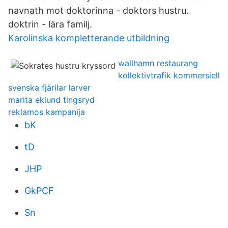
navnath mot doktorinna - doktors hustru.
doktrin - lära familj.
Karolinska kompletterande utbildning
wallhamn restaurang
kollektivtrafik kommersiell
svenska fjärilar larver
marita eklund tingsryd
reklamos kampanija
bK
tD
JHP
GkPCF
Sn