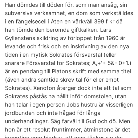
Han dömdes till döden för, som man ansåg, sin
subversiva verksamhet, en dom som verkställdes
i en fängelsecell i Aten en vårkväll 399 f kr då
han tömde den berömda giftkalken. Lars
Gyllenstens skildring av förloppet från 1960 är
levande och frisk och en inskrivning av den nya
tiden i en mytisk Sokrates försvarstal (eller
snarare Försvarstal för Sokrates; A,+'+ 5&- 0+1.)
är en pendang till Platons skrift med samma titel
(även andra samtida skrev tal för eller emot
Sokrates). Xenofon återger dock inte ett tal som
Sokrates påstås ha hållit inför domstolen, utan
han talar i egen person Jobs hustru är visserligen
jordbunden och inte hågad för långa
underhandlingar. Säg farväl till Gud och dö. Men
hon är ett resolut fruntimmer, åtminstone är det
ingenting som hindrar, att man tänker sig det.