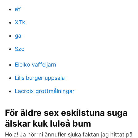
eY
XTk
ga
Szc
Eleiko vaffeljarn
Lilis burger uppsala
Lacroix grottmålningar
För äldre sex eskilstuna suga
älskar kuk luleå bum
Hola! Ja hörrni ännufler sjuka faktan jag hittat på