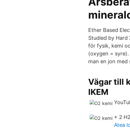
Årsberä
mineral
Ether Based Elec
Studied by Hard 
för fysik, kemi oc
(oxygen = syre).
man en jon med s
Vägar till
IKEM
YouTu
+ 2 H
Atea l