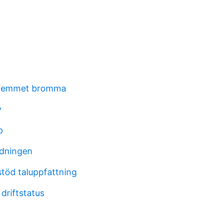
ahemmet bromma
y
b
rdningen
öd taluppfattning
driftstatus