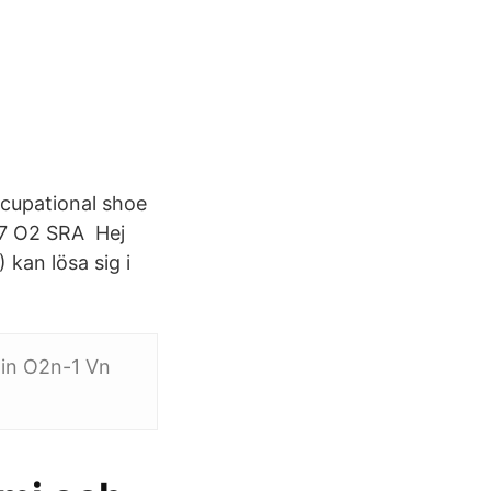
ccupational shoe
07 O2 SRA Hej
kan lösa sig i
Tin O2n-1 Vn