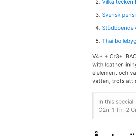
Vilka tecken
Svensk pens
Stödboende 
Thai bolleby
V4+ + Cr3+. BACO
with leather lin
elelement och vä
vatten, trots att 
In this specia
O2n-1 Tin-2 Cr