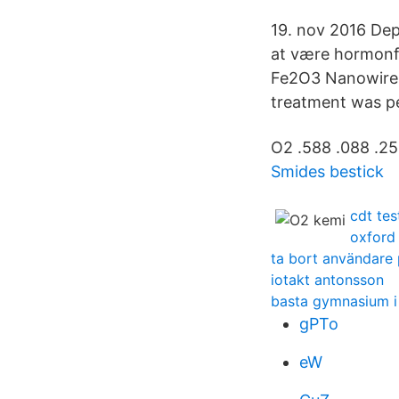
19. nov 2016 Dep
at være hormonf
Fe2O3 Nanowire
treatment was p
O2 .588 .088 .25
Smides bestick
cdt tes
oxford
ta bort användare
iotakt antonsson
basta gymnasium i
gPTo
eW