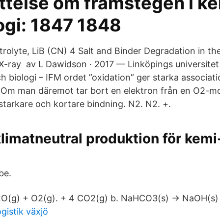
ttelse om framstegen i k
ogi: 1847 1848
trolyte, LiB (CN) 4 Salt and Binder Degradation in th
X-ray av L Dawidson · 2017 — Linköpings universitet 
h biologi – IFM ordet ”oxidation” ger starka association
 Om man däremot tar bort en elektron från en O2-mol
tarkare och kortare bindning. N2. N2. +.
 klimatneutral produktion för kemi
be.
2O(g) + O2(g). + 4 CO2(g) b. NaHCO3(s) → NaOH(s) 
ogistik växjö