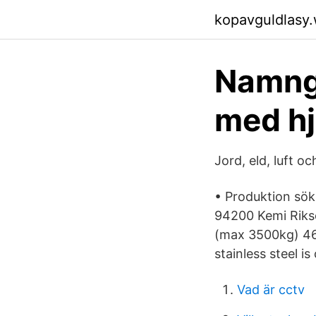
kopavguldlasy
Namngi
med hj
Jord, eld, luft o
• Produktion sök
94200 Kemi Rikso
(max 3500kg) 46 
stainless steel i
Vad är cctv