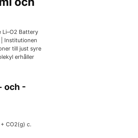
emi och
e Li–O2 Battery
| Institutionen
er till just syre
ekyl erhåller
- och -
+ CO2(g) c.