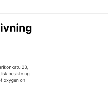
ivning
arikonkatu 23,
disk besiktning
of oxygen on