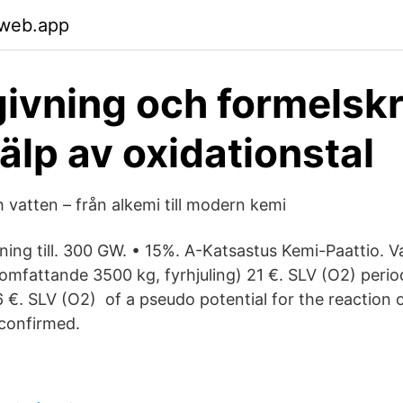
.web.app
vning och formelskr
älp av oxidationstal
ch vatten – från alkemi till modern kemi
ning till. 300 GW. • 15%. A-Katsastus Kemi-Paattio. V
mfattande 3500 kg, fyrhjuling) 21 €. SLV (O2) perio
€. SLV (O2) of a pseudo potential for the reaction 
s confirmed.