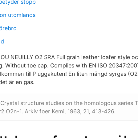
 betyder stopp_
ion utomlands
örebro
gd
U NEUILLY O2 SRA Full grain leather loafer style o
ing. Without toe cap. Complies with EN ISO 20347:20
lkommen till Pluggakuten! En liten mängd syrgas (O2) 
det är en gas.
l Crystal structure studies on the homologous series 
2 O2n-1. Arkiv foer Kemi, 1963, 21, 413-426.