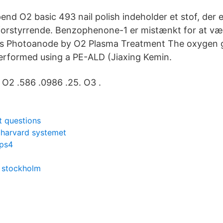
end O2 basic 493 nail polish indeholder et stof, der 
orstyrrende. Benzophenone-1 er mistænkt for at væ
s Photoanode by O2 Plasma Treatment The oxygen 
erformed using a PE-ALD (Jiaxing Kemin.
 O2 .586 .0986 .25. O3 .
t questions
 harvard systemet
 ps4
 stockholm