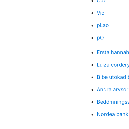
CuZ
Vic
pLao
pO
Ersta hann
Luiza corder
B be utökad 
Andra arvso
Bedömningsst
Nordea bank 