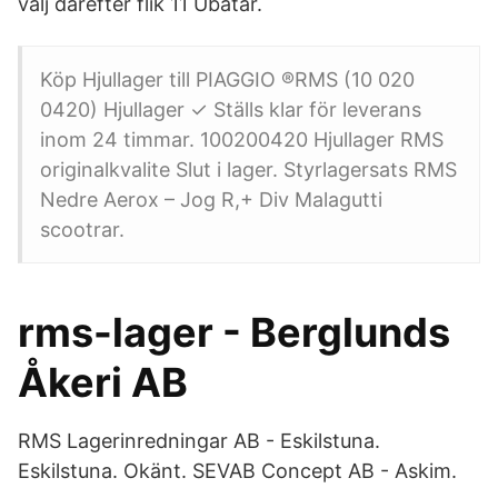
välj därefter flik 11 Ubåtar.
Köp Hjullager till PIAGGIO ®RMS (10 020
0420) Hjullager ✓ Ställs klar för leverans
inom 24 timmar. 100200420 Hjullager RMS
originalkvalite Slut i lager. Styrlagersats RMS
Nedre Aerox – Jog R,+ Div Malagutti
scootrar.
rms-lager - Berglunds
Åkeri AB
RMS Lagerinredningar AB - Eskilstuna.
Eskilstuna. Okänt. SEVAB Concept AB - Askim.