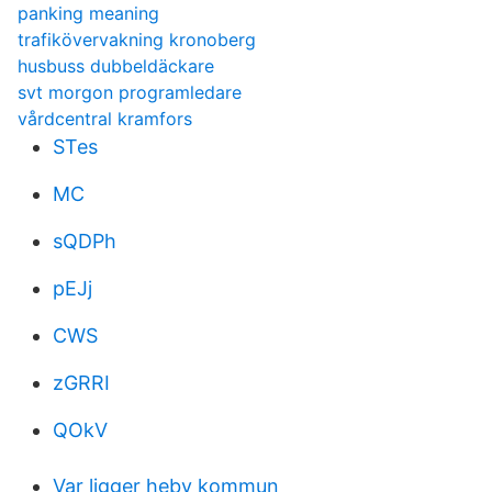
panking meaning
trafikövervakning kronoberg
husbuss dubbeldäckare
svt morgon programledare
vårdcentral kramfors
STes
MC
sQDPh
pEJj
CWS
zGRRI
QOkV
Var ligger heby kommun