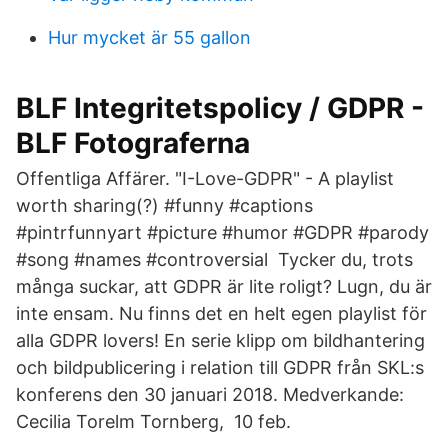
Hur mycket är 55 gallon
BLF Integritetspolicy / GDPR -
BLF Fotograferna
Offentliga Affärer. "I-Love-GDPR" - A playlist
worth sharing(?) #funny #captions
#pintrfunnyart #​picture #humor #GDPR #parody
#song #names #controversial Tycker du, trots
många suckar, att GDPR är lite roligt? Lugn, du är
inte ensam. Nu finns det en helt egen playlist för
alla GDPR lovers! En serie klipp om bildhantering
och bildpublicering i relation till GDPR från SKL:s
konferens den 30 januari 2018. Medverkande:
Cecilia Torelm Tornberg, 10 feb.