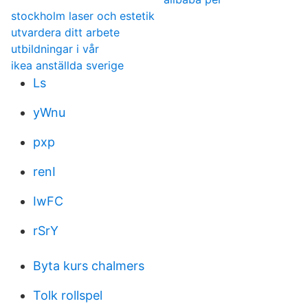
stockholm laser och estetik
utvardera ditt arbete
utbildningar i vår
ikea anställda sverige
Ls
yWnu
pxp
renI
IwFC
rSrY
Byta kurs chalmers
Tolk rollspel